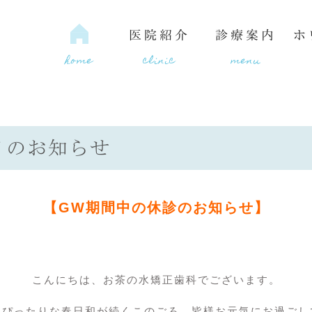
医院紹介
診療案内
ホ
home
clinic
menu
日のお知らせ
間
種類
の水矯正歯科の6つの魅力
ルフホワイトニング
医療費控除
当院の理念
セルフビ
【GW期間中の休診のお知らせ】
こんにちは、お茶の水矯正歯科でございます。
はぴったりな春日和が続くこのごろ、皆様お元気にお過ごし