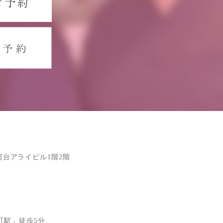
駿河台アライビル1階2階
町駅」徒歩5分