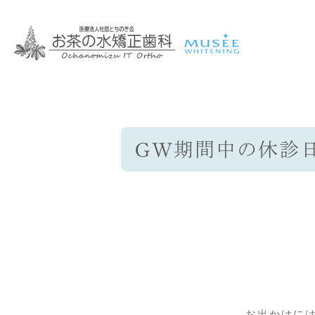
GW期間中の休診
院長・スタッフ紹介
歯並びの悩み
ミュゼホワイトニング
矯正治療における料金体系と期
矯正治療の
お茶
セ
お出かけに