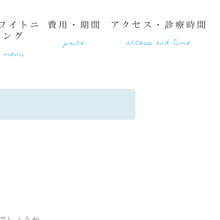
ワイトニ
費用・期間
アクセス・診療時間
ング
price
access and time
menu
ューティサロンlaugh
でしょうか。