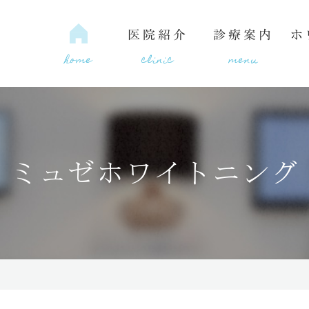
医院紹介
診療案内
ホ
home
clinic
menu
間
種類
の水矯正歯科の6つの魅力
ルフホワイトニング
医療費控除
当院の理念
セルフビ
ミュゼホワイトニング