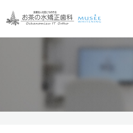
院長・スタッフ紹介
歯並びの悩み
ミュゼホワイトニング
矯正治療における料金体系と期
矯正治療の
お茶
セ